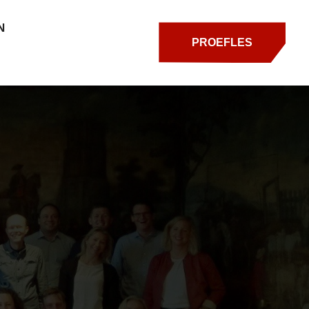
N
PROEFLES