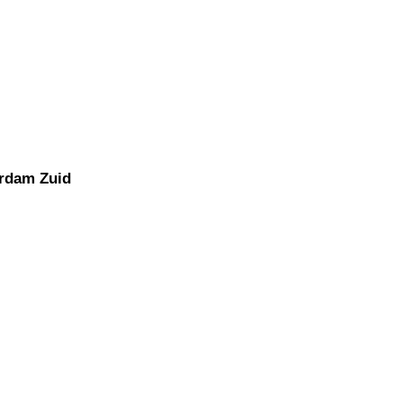
erdam Zuid